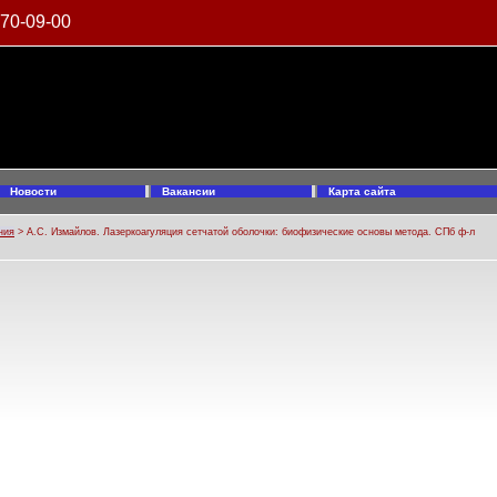
970-09-00
Новости
Вакансии
Карта сайта
ния
> А.С. Измайлов. Лазеркоагуляция сетчатой оболочки: биофизические основы метода. СПб ф-л