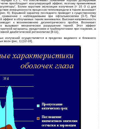
 порядка 0,1 с, что обеспечивает локальный хорошо дозируемый
сетчатке преобладает коагулирующий эффект, поэтому применяемые
гуляторы". Более короткие экспозиции излучения (< 10 -3 с) для
едствие инерционности процессов теплопередачи в тканях возникает
рис. 6). Взрывной характер последнего приводит к существенному
о сравнению с наблюдаемыми при офтальмоскопии [3-7]. При
кий эффект в облучаемых тканях минимален. Высокая напряженность
риводит к возникновению диэлектрического пробоя. Возникает
го вызывают механическое разрушение тканей. Этот эффект
торичной катаракты, иридотомии и трабекулотомии при глаукоме, а
ивной диабетической ретинопатии [8-11].
вых излучений осуществляется в пределах видимого и ближнего
 волн (рис. 1) [12-16].