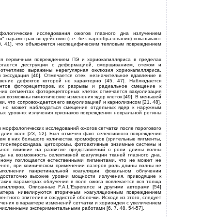
фологические исследования ожогов глазного дна излучением
" параметрах воздействия (т.е. без парообразования) показывают
0, 41], что объясняется неспецифическим тепловым повреждением
ся первичным повреждением ПЭ и хориокапилляриса в пределах
ергается деструкции с деформацией, сморщиванием, отеком и
 отчетливо выражены нерегулярная окклюзия хориокапилляриса,
экссудация [46]. Отмечается отек, незначительное вдавление в
вение дефектов которой не характерно [45, 47]. Наблюдается
ентов фоторецепторов, их разрывы и радиальное смещение к
них сегментах фоторецепторных клеток отмечается вакуолизация
х возможны пикнотические изменения ядер клеток [49]. В меньшей
и, что сопровождается его вакуолизацией и кариолизисом [21, 48].
я, но может наблюдаться смещение отдельных ядер к наружным
вых уровнях излучения признаков повреждения невральной ретины
ты морфологических исследований ожогов сетчатки после порогового
 длин волн [23, 52]. Был отмечен факт селективного повреждения
ием в них большого количества хромофоров (зрительные пигменты,
атионпероксидаза, цитохромы, фотоактивные энзимные системы и
сильное влияние на развитие представлений о роли длины волны
ы на возможность селективной коагуляции тканей глазного дна.
зному поглощается естественными пигментами, что не может не
менее, при клиническом применении лазеров роль длины волны не
полнении панретинальной коагуляции, фокальном облучении
 достаточно высокие уровни мощности излучения, приводящие к
аких параметрах облучения в поле ожога вовлекается вся толща
апилляров. Описанные F.A.L'Esperance и другими авторами [54]
актера нивелируются вторичным коагуляционным повреждением
ментного эпителия и сосудистой оболочки. Исходя из этого, следует
чения в характере изменений сетчатки и хориоидеи с увеличением
численными экспериментальными работами [6, 7, 48, 54-57].