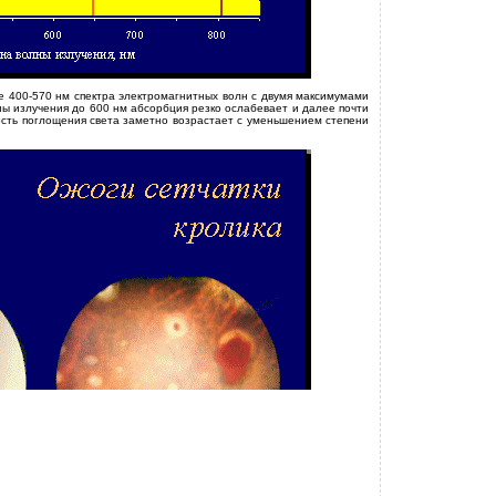
е 400-570 нм спектра электромагнитных волн с двумя максимумами
лны излучения до 600 нм абсорбция резко ослабевает и далее почти
вность поглощения света заметно возрастает с уменьшением степени