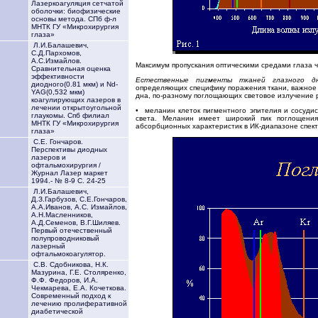
Лазеркоагуляция сетчатой
оболочки: биофизические
основы метода. СПб ф-л
МНТК ГУ «Микрохирургия
глаза»
Л.И.Балашевич,
С.Д.Пархомов,
А.С.Измайлов.
Максимум пропускания оптическими средами глаза че
Сравнительная оценка
эффективности
Естественные пигменты тканей глазного 
диодного(0.81 мкм) и Nd-
определяющих специфику поражения ткани, важное 
YAG(0,532 мкм)
дна, по-разному поглощающих световое излучение 
коагулирующих лазеров в
лечении открытоугольной
• меланин клеток пигментного эпителия и сосуди
глаукомы. Спб филиал
света. Меланин имеет широкий пик поглощения
МНТК ГУ «Микрохирургия
абсорбционных характеристик в ИК-диапазоне спектра
глаза»
С.Е. Гончаров.
Перспективы диодных
лазеров и
офтальмохирургия /
Журнал Лазер маркет
1994.- № 8-9 С. 24-25
Л.И.Балашевич,
Д.З.Гарбузов, С.Е.Гончаров,
А.А.Иванов, А.С. Измайлов,
А.Н.Масленников,
А.Д.Семенов, В.Г.Шиляев.
Первый отечественный
полупроводниковый
лазерный
офтальмокоагулятор.
С.В. Сдобникова, Н.К.
Мазурина, Г.Е. Столяренко,
Ф.Ф. Федоров, И.А.
Чекмарева, Е.А. Кочеткова.
Современный подход к
лечению пролиферативной
диабетической