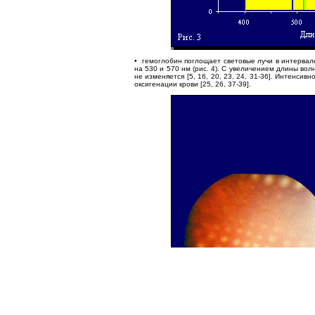
• гемоглобин поглощает световые лучи в интервал
на 530 и 570 нм (рис. 4). С увеличением длины во
не изменяется [5, 16, 20, 23, 24, 31-36]. Интенси
оксигенации крови [25, 26, 37-39].