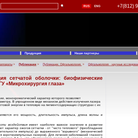
+7(812) 
RUS
ENG
Продукция
Наши партнеры
 аппараты
>
Публикации
>
Публикации. Офтальмология.
>
Офтальмология - научные исследова
ция сетчатой оболочки: биофизические
ГУ «Микрохирургия глаза»
ие, монохроматический характер которого позволяет
иаметра. B упрощенном виде механизм действия излучения лазера
ветовой энергии в тепловую на пигментсодержащих структурах с их
вляются его мощность, длительность импульса, длина волны и
ости воздействия
имеет наиболее важное значение в развитии
т характер ожогов сетчатки - от "чисто теплового" (преобладание
ительности импульса) до выраженного "взрывного" (механический
я короткоимпульсных лазеров). Для лечения заболеваний глазного