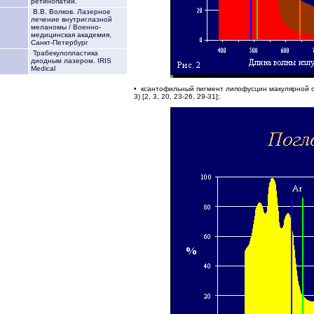
ретинопатии.
В.В. Волков. Лазерное
лечение внутриглазной
меланомы / Военно-
медицинская академия,
Санкт-Петербург
Трабекулопластика
диодным лазером. IRIS
Medical
• ксантофильный пигмент липофусцин макулярной о
3) [2, 3, 20, 23-26, 29-31];