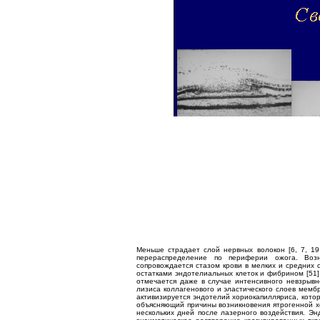
Меньше страдает слой нервных волокон [6, 7, 19,
перераспределение по периферии ожога. Возн
сопровождается стазом крови в мелких и средних 
остатками эндотелиальных клеток и фибрином [51]
отмечается даже в случае интенсивного невзрывно
лизиса коллагенового и эластического слоев мемб
активизируется эндотелий хориокапилляриса, кото
объясняющий причины возникновения ятрогенной х
нескольких дней после лазерного воздействия. Э