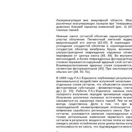
Лазеркоагуляция вне макулярной области. Мор
различных коагулирующих лазеров при "невзрывных
довольно близкий характер изменений (рис. 4) [4
глазных тканей.
Нежные ожоги сетчатой оболочки характеризуют
участка облучения. Пигментный эпителий подв
вакуолизацией его клеток [42-45]. В хориоидее
утолщение сосудистой оболочки и хориоидальная 
сосудистую оболочку мембраны Бруха, возникно
ультраструктурное повреждение наружных сегм
периферии от центра ожога [48, 49]. Во внутрен
митохондрий, в более поврежденных фоторецептора
степени поражается наружный ядерный слой сетчатк
Взаиморасположение ядерных слоев сохраняетс
сегментам фоторецепторов [45]. При околопорого
обычно нет [48, 50, 51].
В 1969 году F.A.L'Esperance опубликовал результа
(минимального) воздействия излучений нескольких
отдельных слоев сетчатки, что объясняется налич
фотоактивные субстанции - флавопротеиды, глют
др.) [2, 53]. Работа F.A.L'Esperance оказала 
лазерного излучения, породив чрезмерные надежд
Излучение различных лазерных источников по-ра
сказываться на характере ожога тканей. Тем не 
всегда существенна. Дело в том, что при вы
хориоидальной неоваскуляризации используются
появлению серобелого ретинального ожога. При т
сетчатки, усиливается окклюзия хориоидальных к
тонкие ретинальные изменения первичного хар
сетчатки в результате мощного потока тепла из пиг
ожидать резкое ослабление роли длины волны излу
интенсивности ее ожога, что подтверждается много