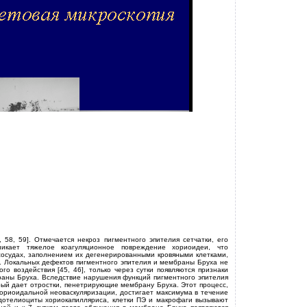
 58, 59]. Отмечается некроз пигментного эпителия сетчатки, его
икает тяжелое коагуляционное повреждение хориоидеи, что
сосудах, заполнением их дегенерированными кровяными клетками,
. Локальных дефектов пигментного эпителия и мембраны Бруха не
го воздействия [45, 46], только через сутки появляются признаки
раны Бруха. Вследствие нарушения функций пигментного эпителия
рый дает отростки, пенетрирующие мембрану Бруха. Этот процесс,
ориоидальной неоваскуляризации, достигает максимума в течение
ндотелиоциты хориокапилляриса, клетки ПЭ и макрофаги вызывают