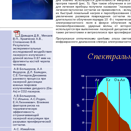
дна обычно используются длительности импульса
прогрев тканей (рис. 5). При таком облучении в 
для лечения приборы получили название "лазеркоа
лечения патологии сетчатки не применяются, - всл
их быстрый локальный нагрев и парообразование (
увеличению размеров повреждения сетчатки п
длительности облучения порядка 10 -9 с термичес
электромагнитного поля в фокусе облучения п
плазмообразование, ударные волны от которо
используется при выполнении лазерной дисцизии в
также ретинотомии и витреолизисе при пролиферат
Давыдов Д.В., Минаев
Пропускание оптическими средами глаза
свето
В.П., Кравченко А.В.,
инфракрасного диапазонов спектра электромагнитных
Степаненко В.В.
Результаты
экспериментальных
исследований воздействия
лазерного излучения с
длиной волны 0,97 мкм на
фрагменты костей черепа
человека
А.В Большунов, А.А
Федоров, Д.Л. Баяндин,
С.Е Гончаров.Динамика
раневого процесса при
лазерной диссекции
кожных покровов
излучениями диодного (Ga-
As) и СО2-лазеров.
А.В.Большунов,
Т.С.Ильина, А.С.Родин,
Е.Н.Лихникевич. Влияние
факторов риска на
терапевтическую
эффективность
отграничивающей
лазерной коагуляции при
разрывах преиферической
сетчатки.
А.С. Измайлов.