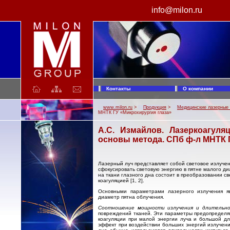
info@milon.ru
МИЛОН лазер. Производство лазерной техники. Лазерные медицинские аппараты ЛАХТА-МИЛОН: Хирургический лазер, медицинский диодный лазер для фотодинамической терапии (ФДТ), лазерный коагулятор. Аппараты лазерные хирургические для резекции и коагуляции. Лазерное оборудование.
Контакты
О компании
www.milon.ru
>
Продукция
>
Медицинские лазерные
МНТК ГУ «Микрохирургия глаза»
А.С. Измайлов. Лазеркоагуля
основы метода. СПб ф-л МНТК 
Лазерный луч представляет собой световое излучен
сфокусировать световую энергию в пятне малого д
на ткани глазного дна состоит в преобразовании с
коагуляцией [1, 2].
Основными параметрами лазерного излучения я
диаметр пятна облучения.
Соотношение мощности излучения и длительн
повреждений тканей. Эти параметры предопределяю
коагуляции при малой энергии луча и большой дл
эффект при воздействии больших энергий излучени