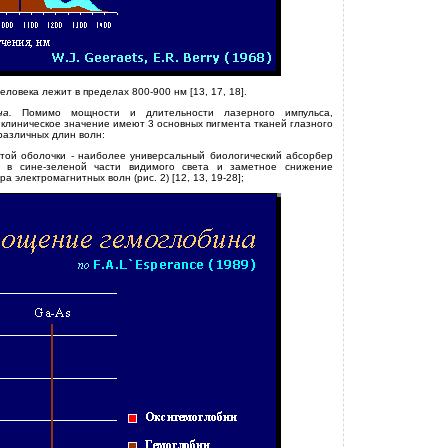
ловека лежит в пределах 800-900 нм [13, 17, 18].
дна.
Помимо мощности и длительности лазерного импульса,
клиническое значение имеют 3 основных пигмента тканей глазного
различных длин волн:
стой оболочки - наиболее универсальный биологический абсорбер
 в сине-зеленой части видимого света и заметное снижение
 электромагнитных волн (рис. 2) [12, 13, 19-28];